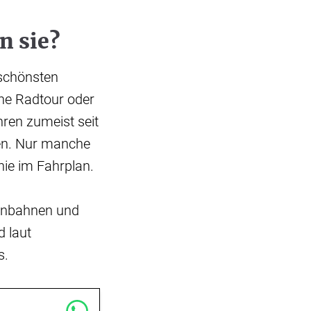
n sie?
 schönsten
ne Radtour oder
ren zumeist seit
en. Nur manche
nie im Fahrplan.
senbahnen und
 laut
s.