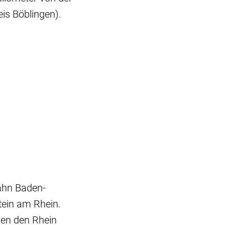
is Böblingen).
bahn Baden-
tein am Rhein.
len den Rhein