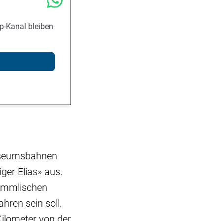
p-Kanal bleiben
Museumsbahnen
ger Elias» aus.
himmlischen
hren sein soll.
ilometer von der