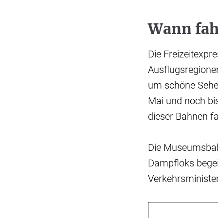
Wann fah
Die Freizeitexpr
Ausflugsregione
um schöne Sehens
Mai und noch bi
dieser Bahnen fa
Die Museumsbahne
Dampfloks begei
Verkehrsminister