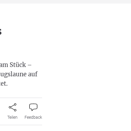
s
 am Stück –
lugslaune auf
et.
n
Teilen
Feedback