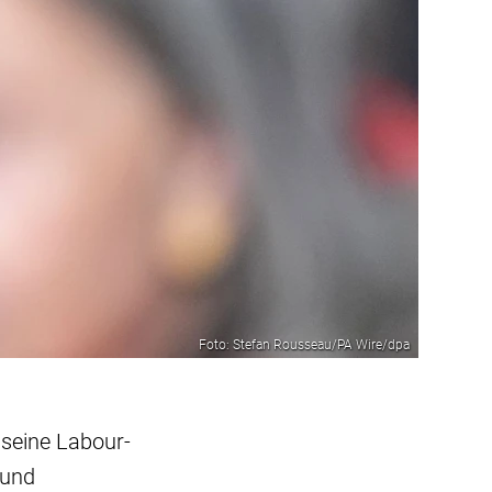
Foto: Stefan Rousseau/PA Wire/dpa
 seine Labour-
 und