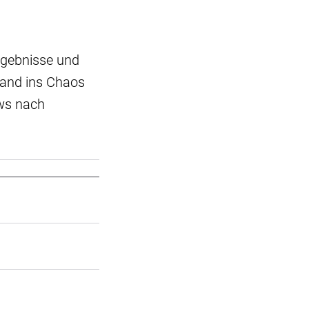
rgebnisse und
Land ins Chaos
ews nach