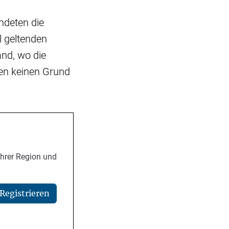
ndeten die
l geltenden
nd, wo die
ten keinen Grund
Ihrer Region und
Registrieren