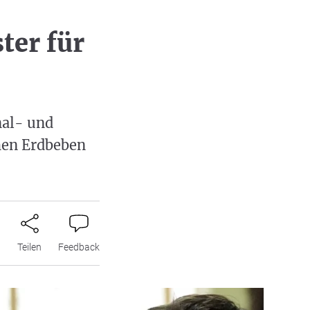
ter für
nal- und
hen Erdbeben
n
Teilen
Feedback