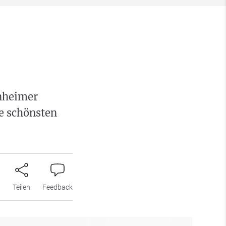
nheimer
e schönsten
n
Teilen
Feedback