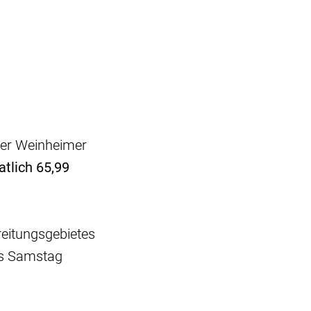
der Weinheimer
tlich 65,99
reitungsgebietes
is Samstag