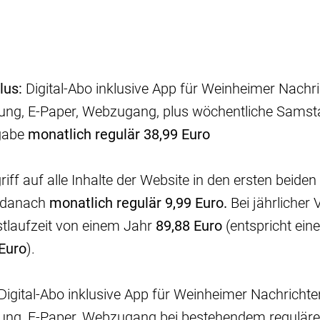
lus:
Digital-Abo inklusive App für Weinheimer Nachr
ung, E-Paper, Webzugang, plus wöchentliche Sams
gabe
monatlich regulär
38,99 Euro
iff auf alle Inhalte der Website in den ersten beid
danach
monatlich regulär 9,99 Euro.
Bei jährlicher
stlaufzeit von einem Jahr
89,88 Euro
(entspricht ei
 Euro
).
Digital-Abo inklusive App für Weinheimer Nachricht
ung, E-Paper, Webzugang bei bestehendem reguläre