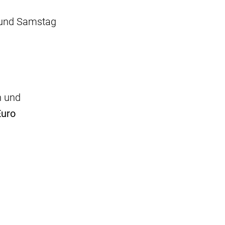
 und Samstag
n und
Euro