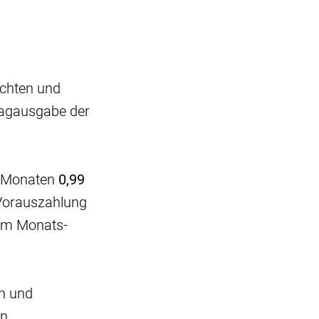
ichten und
tagausgabe der
en Monaten
0,99
 Vorauszahlung
nem Monats-
en und
n,