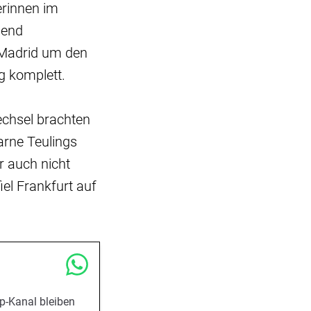
erinnen im
gend
 Madrid um den
g komplett.
echsel brachten
arne Teulings
r auch nicht
el Frankfurt auf
p-Kanal bleiben