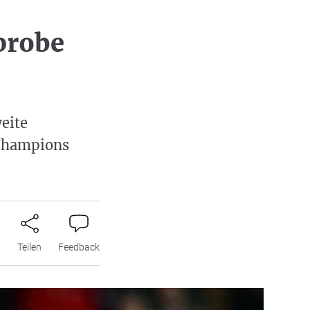
probe
eite
 Champions
n
Teilen
Feedback