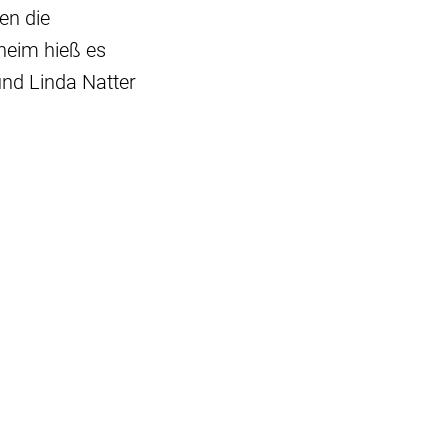
en die
heim hieß es
und Linda Natter