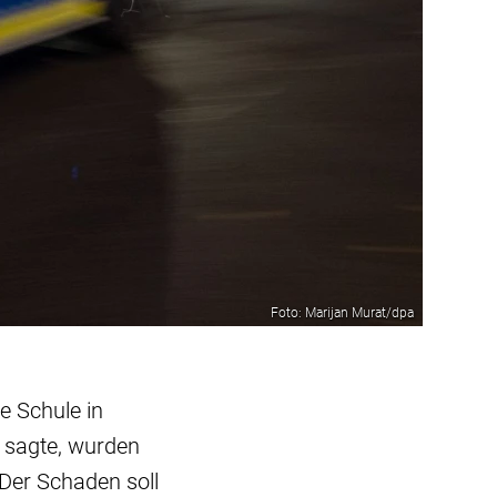
Foto: Marijan Murat/dpa
e Schule in
n sagte, wurden
er Schaden soll