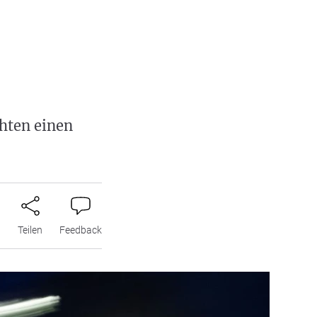
hten einen
n
Teilen
Feedback