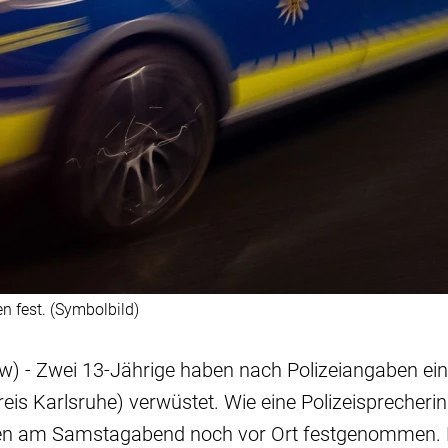
n fest. (Symbolbild)
w) - Zwei 13-Jährige haben nach Polizeiangaben ein
eis Karlsruhe) verwüstet. Wie eine Polizeisprecheri
en am Samstagabend noch vor Ort festgenommen. D