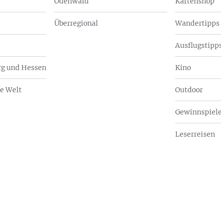
Odenwald
Kartenshop
Überregional
Wandertipps
Ausflugstipps
g und Hessen
Kino
e Welt
Outdoor
Gewinnspiel
Leserreisen