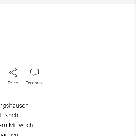
n
Teilen
Feedback
ringshausen
t. Nach
 am Mittwoch
ergangenem