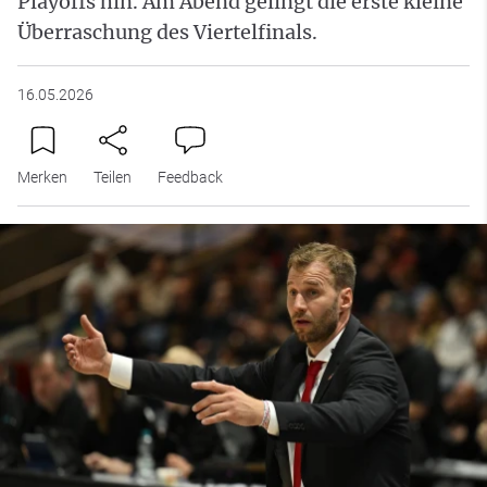
Playoffs hin. Am Abend gelingt die erste kleine
Überraschung des Viertelfinals.
16.05.2026
Merken
Teilen
Feedback