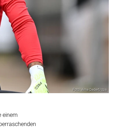
Foto: Arne Dedert/dpa
te einem
überraschenden