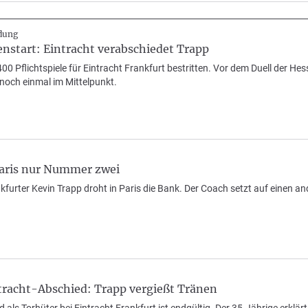
edung
nstart: Eintracht verabschiedet Trapp
400 Pflichtspiele für Eintracht Frankfurt bestritten. Vor dem Duell der He
noch einmal im Mittelpunkt.
Paris nur Nummer zwei
urter Kevin Trapp droht in Paris die Bank. Der Coach setzt auf einen an
tracht-Abschied: Trapp vergießt Tränen
 als Torhüter bei Eintracht Frankfurt ist endgültig. Der 35-Jährige erklär