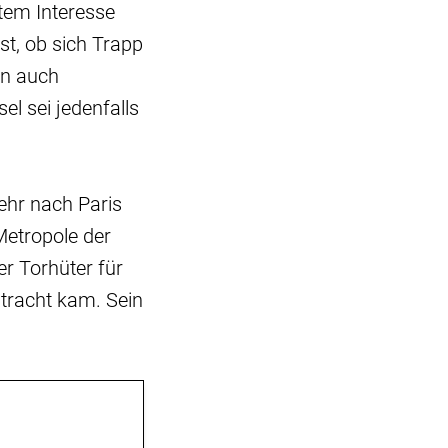
tem Interesse
st, ob sich Trapp
en auch
l sei jedenfalls
kehr nach Paris
Metropole der
r Torhüter für
ntracht kam. Sein