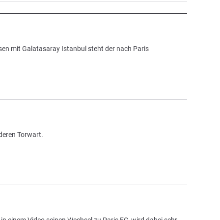
ssen mit Galatasaray Istanbul steht der nach Paris
deren Torwart.
t in einem Video seinen Wechsel zu Paris FC, wird dabei sehr