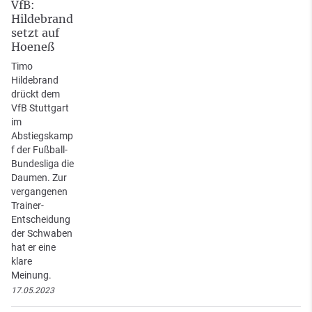
VfB:
Hildebrand
setzt auf
Hoeneß
Timo
Hildebrand
drückt dem
VfB Stuttgart
im
Abstiegskamp
f der Fußball-
Bundesliga die
Daumen. Zur
vergangenen
Trainer-
Entscheidung
der Schwaben
hat er eine
klare
Meinung.
17.05.2023