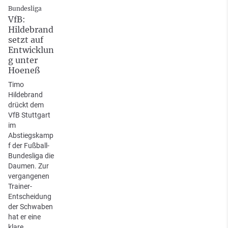
Bundesliga
VfB:
Hildebrand
setzt auf
Entwicklun
g unter
Hoeneß
Timo
Hildebrand
drückt dem
VfB Stuttgart
im
Abstiegskamp
f der Fußball-
Bundesliga die
Daumen. Zur
vergangenen
Trainer-
Entscheidung
der Schwaben
hat er eine
klare