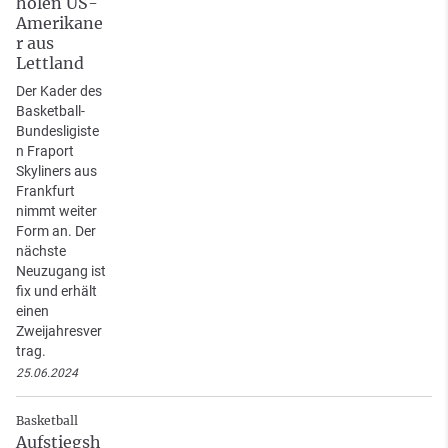
holen US-
Amerikane
r aus
Lettland
Der Kader des
Basketball-
Bundesligiste
n Fraport
Skyliners aus
Frankfurt
nimmt weiter
Form an. Der
nächste
Neuzugang ist
fix und erhält
einen
Zweijahresver
trag.
25.06.2024
Basketball
Aufstiegsh