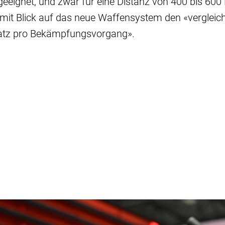
eeignet, und zwar für eine Distanz von 400 bis 600
mit Blick auf das neue Waffensystem den «vergleic
atz pro Bekämpfungsvorgang».