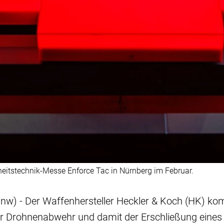
heitstechnik-Messe Enforce Tac in Nürnberg im Februar.
lnw) - Der Waffenhersteller Heckler & Koch (HK) ko
er Drohnenabwehr und damit der Erschließung eines