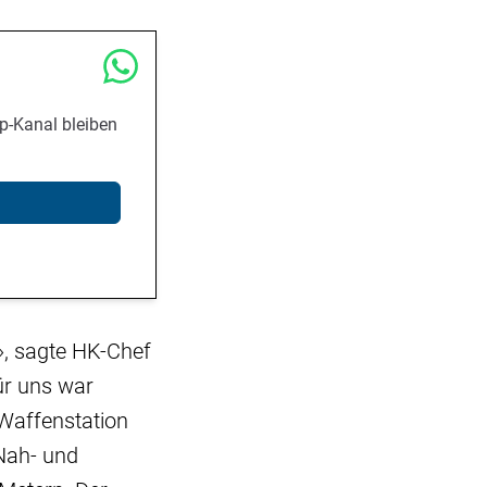
p-Kanal bleiben
», sagte HK-Chef
ür uns war
 Waffenstation
Nah- und