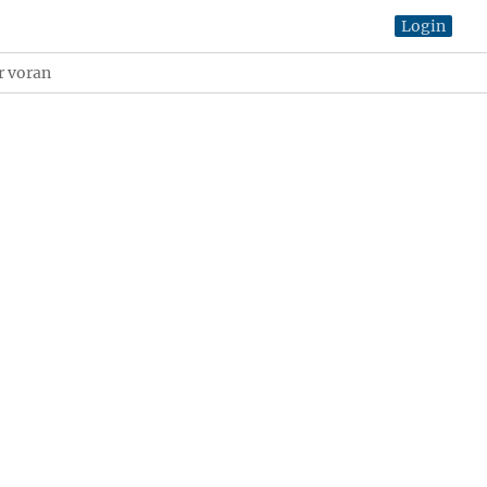
Login
r voran