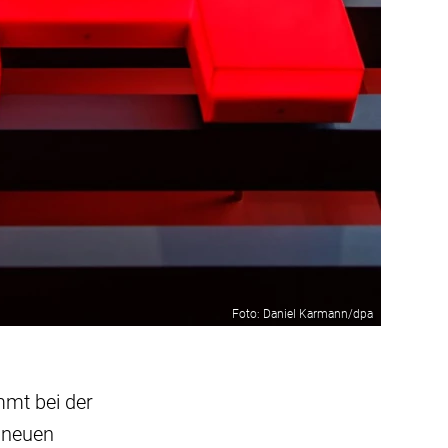
Foto: Daniel Karmann/dpa
mmt bei der
 neuen