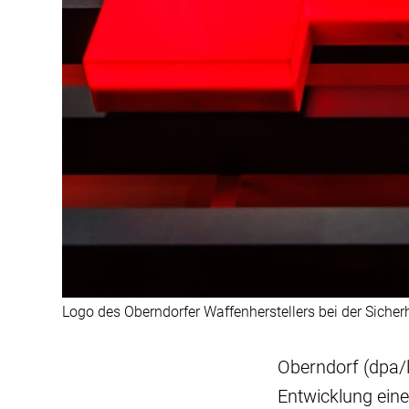
Logo des Oberndorfer Waffenherstellers bei der Sicher
Oberndorf (dpa/
Entwicklung ein