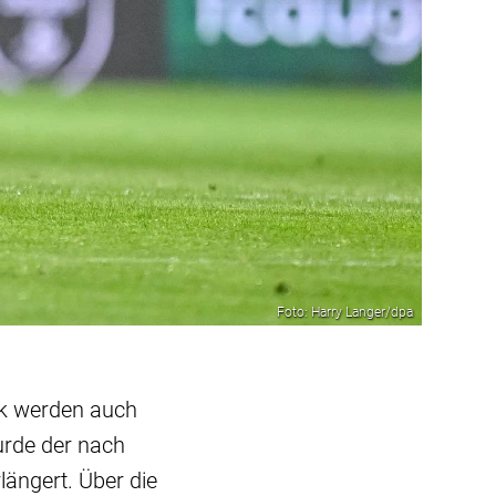
Foto: Harry Langer/dpa
k werden auch
urde der nach
längert. Über die