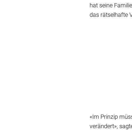
hat seine Famili
das rätselhafte 
«Im Prinzip müss
verändert», sag