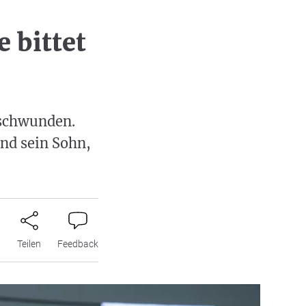
 bittet
rschwunden.
und sein Sohn,
n
Teilen
Feedback