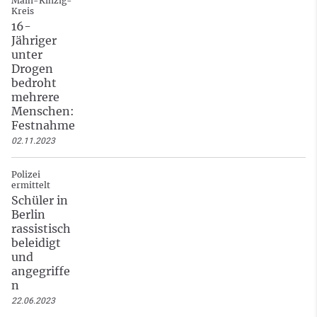
Main-Kinzig-
Kreis
16-
Jähriger
unter
Drogen
bedroht
mehrere
Menschen:
Festnahme
02.11.2023
Polizei
ermittelt
Schüler in
Berlin
rassistisch
beleidigt
und
angegriffe
n
22.06.2023