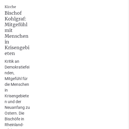
Kirche
Bischof
Kohlgraf:
Mitgefühl
mit
Menschen
in
Krisengebi
eten
Kritik an
Demokratiefei
nden,
Mitgefühl für
die Menschen
in
Krisengebiete
n und der
Neuanfang zu
Ostern. Die
Bischöfe in
Rheinland-