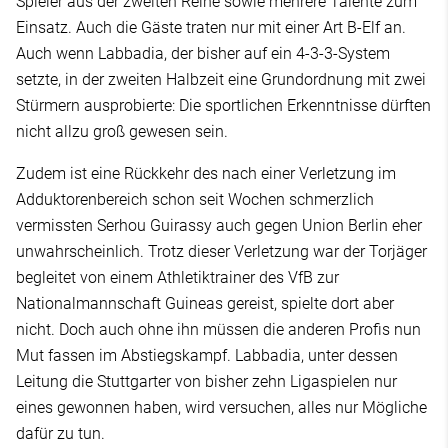
Spieler aus der zweiten Reihe sowie mehrere Talente zum
Einsatz. Auch die Gäste traten nur mit einer Art B-Elf an.
Auch wenn Labbadia, der bisher auf ein 4-3-3-System
setzte, in der zweiten Halbzeit eine Grundordnung mit zwei
Stürmern ausprobierte: Die sportlichen Erkenntnisse dürften
nicht allzu groß gewesen sein.
Zudem ist eine Rückkehr des nach einer Verletzung im
Adduktorenbereich schon seit Wochen schmerzlich
vermissten Serhou Guirassy auch gegen Union Berlin eher
unwahrscheinlich. Trotz dieser Verletzung war der Torjäger
begleitet von einem Athletiktrainer des VfB zur
Nationalmannschaft Guineas gereist, spielte dort aber
nicht. Doch auch ohne ihn müssen die anderen Profis nun
Mut fassen im Abstiegskampf. Labbadia, unter dessen
Leitung die Stuttgarter von bisher zehn Ligaspielen nur
eines gewonnen haben, wird versuchen, alles nur Mögliche
dafür zu tun.