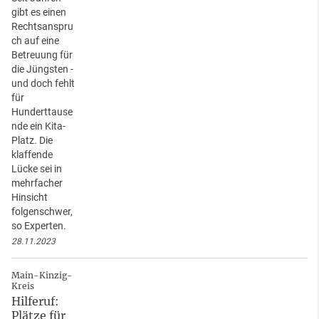
gibt es einen
Rechtsanspru
ch auf eine
Betreuung für
die Jüngsten -
und doch fehlt
für
Hunderttause
nde ein Kita-
Platz. Die
klaffende
Lücke sei in
mehrfacher
Hinsicht
folgenschwer,
so Experten.
28.11.2023
Main-Kinzig-
Kreis
Hilferuf:
Plätze für