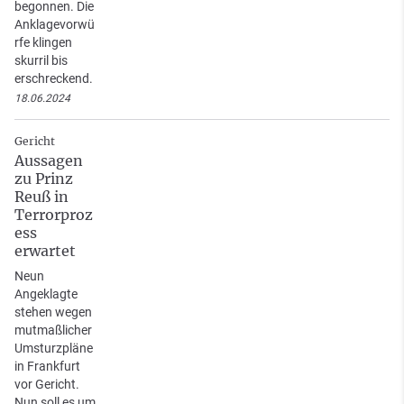
begonnen. Die
Anklagevorwü
rfe klingen
skurril bis
erschreckend.
18.06.2024
Gericht
Aussagen
zu Prinz
Reuß in
Terrorproz
ess
erwartet
Neun
Angeklagte
stehen wegen
mutmaßlicher
Umsturzpläne
in Frankfurt
vor Gericht.
Nun soll es um