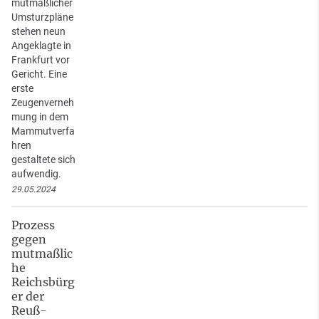
mutmaßlicher
Umsturzpläne
stehen neun
Angeklagte in
Frankfurt vor
Gericht. Eine
erste
Zeugenverneh
mung in dem
Mammutverfa
hren
gestaltete sich
aufwendig.
29.05.2024
Prozess
gegen
mutmaßlic
he
Reichsbürg
er der
Reuß-