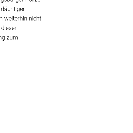
rdächtiger
h weiterhin nicht
 dieser
ang zum