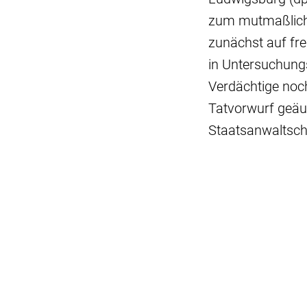
zum mutmaßliche
zunächst auf frei
in Untersuchungs
Verdächtige noch
Tatvorwurf geäu
Staatsanwaltscha