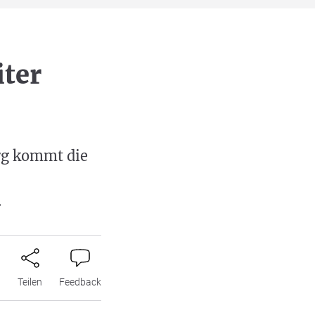
ter
rg kommt die
.
n
Teilen
Feedback