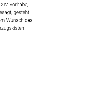
 XIV. vorhabe,
esagt, gesteht
 dem Wunsch des
mzugskisten