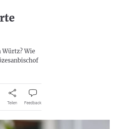
rte
an Würtz? Wie
özesanbischof
n
Teilen
Feedback