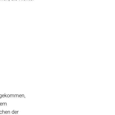
e gekommen,
dem
chen der