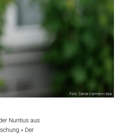
Foto: Daniel Karmann/dpa
 der Nuntius aus
raschung.» Der