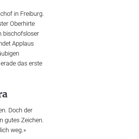
chof in Freiburg.
ter Oberhirte
n bischofsloser
ndet Applaus
läubigen
Gerade das erste
ra
hen. Doch der
in gutes Zeichen.
lich weg.»