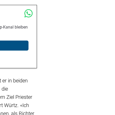
p-Kanal bleiben
 er in beiden
 die
m Ziel Priester
rt Würtz. «Ich
nen, als Richter