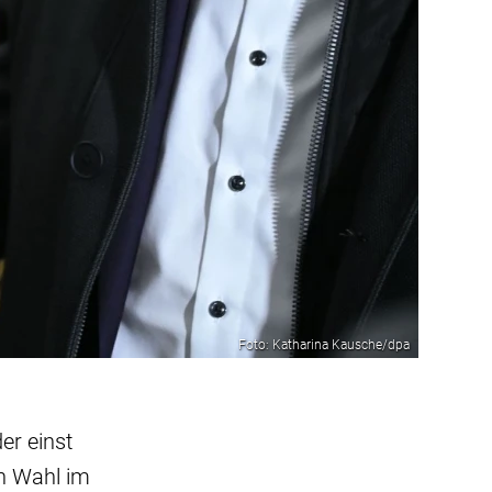
Foto: Katharina Kausche/dpa
er einst
en Wahl im