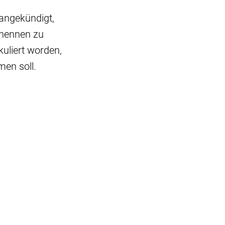
angekündigt,
rnennen zu
kuliert worden,
en soll.