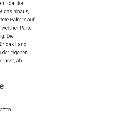
n Koalition
r das hinaus,
tete Palmer auf
 welcher Partei
g. Die
für das Land
g der eigenen
rpasst, ab
e
erten