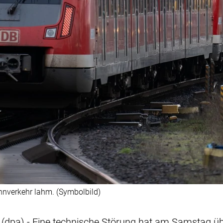
hnverkehr lahm. (Symbolbild)
 (dpa) - Eine technische Störung hat am Samstag ü