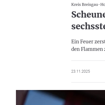
Kreis Breisgau-H
Scheune
sechsste
Ein Feuer zers
den Flammen z
23.11.2025