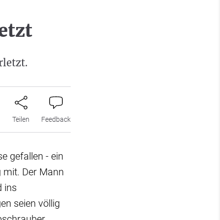
etzt
letzt.
n
Teilen
Feedback
 gefallen - ein
g mit. Der Mann
 ins
en seien völlig
bschrauber