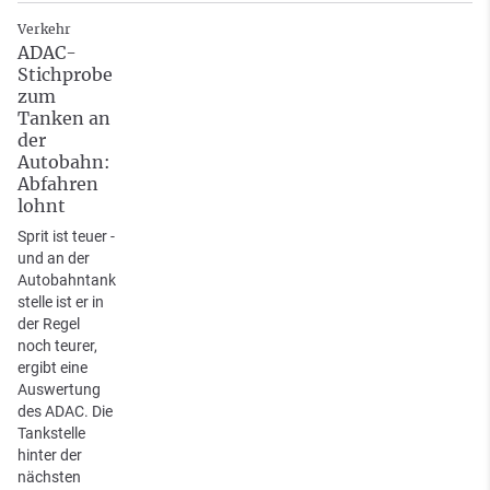
Verkehr
ADAC-
Stichprobe
zum
Tanken an
der
Autobahn:
Abfahren
lohnt
Sprit ist teuer -
und an der
Autobahntank
stelle ist er in
der Regel
noch teurer,
ergibt eine
Auswertung
des ADAC. Die
Tankstelle
hinter der
nächsten