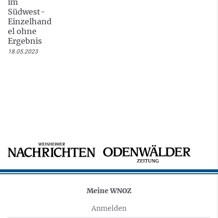
im
Südwest-
Einzelhand
el ohne
Ergebnis
18.05.2023
Meine WNOZ
Anmelden