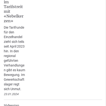
im
Tarifstreit
mit
«Nebelker
zen»
Die Tarifrunde
für den
Einzelhandel
zieht sich teils
seit April 2023
hin. In den
regional
geführten
Verhandlunge
n gibt es kaum
Bewegung. Im
Gewerkschaft
slager regt
sich Unmut.
23.01.2024
Südwesten