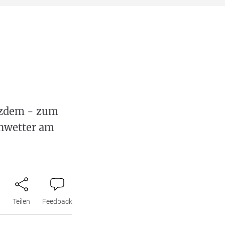
otzdem - zum
Unwetter am
n
Teilen
Feedback