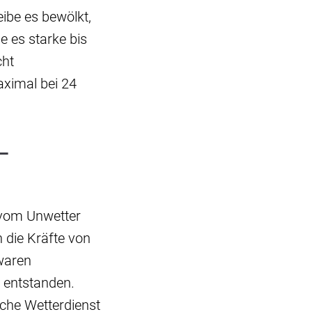
ibe es bewölkt,
e es starke bis
cht
aximal bei 24
-
 vom Unwetter
n die Kräfte von
waren
 entstanden.
che Wetterdienst