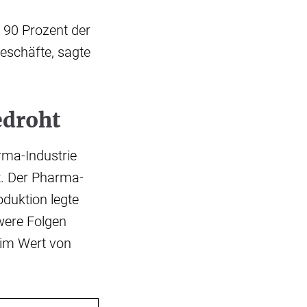
 90 Prozent der
eschäfte, sagte
edroht
rma-Industrie
t. Der Pharma-
duktion legte
were Folgen
 im Wert von