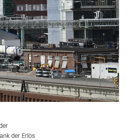
Foto: Arne Dedert/dpa
der
ank der Erlös