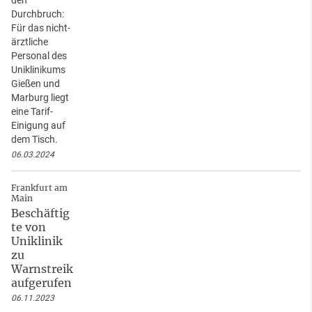
den
Durchbruch:
Für das nicht-
ärztliche
Personal des
Uniklinikums
Gießen und
Marburg liegt
eine Tarif-
Einigung auf
dem Tisch.
06.03.2024
Frankfurt am
Main
Beschäftig
te von
Uniklinik
zu
Warnstreik
aufgerufen
06.11.2023