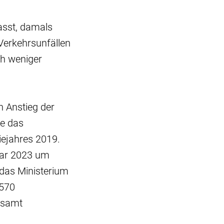
fasst, damals
Verkehrsunfällen
ch weniger
n Anstieg der
ge das
ejahres 2019.
nuar 2023 um
 das Ministerium
.570
esamt