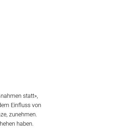
aßnahmen statt»,
 dem Einfluss von
nze, zunehmen.
chehen haben.