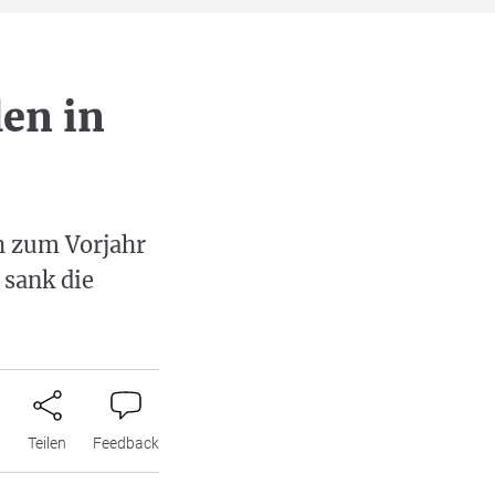
en in
ch zum Vorjahr
 sank die
n
Teilen
Feedback