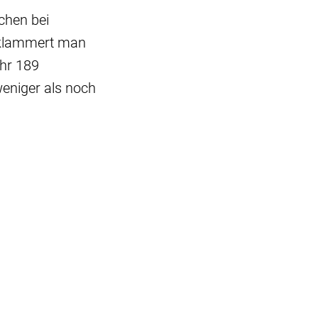
chen bei
 klammert man
hr 189
eniger als noch