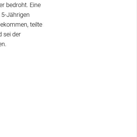
r bedroht. Eine
15-Jährigen
gekommen, teilte
d sei der
en.