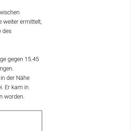
zwischen
weiter ermittelt,
e des
lge gegen 15.45
angen.
 in der Nähe
. Er kam in
n worden.