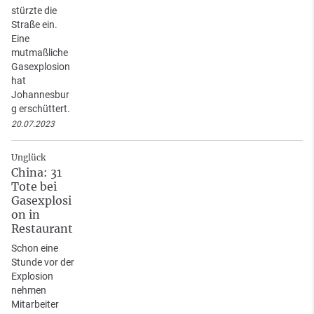
stürzte die
Straße ein.
Eine
mutmaßliche
Gasexplosion
hat
Johannesbur
g erschüttert.
20.07.2023
Unglück
China: 31
Tote bei
Gasexplosi
on in
Restaurant
Schon eine
Stunde vor der
Explosion
nehmen
Mitarbeiter