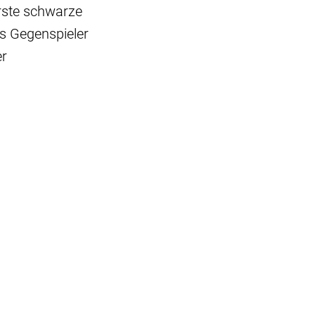
erste schwarze
ls Gegenspieler
er