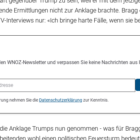
ft gegenüber Trump zu sein, weil er mit dem jetzigen
nde Ermittlungen nicht zur Anklage brachte. Bragg e
-Interviews nur: «Ich bringe harte Fälle, wenn sie be
den WNOZ-Newsletter und verpassen Sie keine Nachrichten aus 
ierung nehmen Sie die
Datenschutzerklärung
zur Kenntnis.
 die Anklage Trumps nun genommen - was für Bragg
beitenden wohl einen politischen Feuersturm bedeut