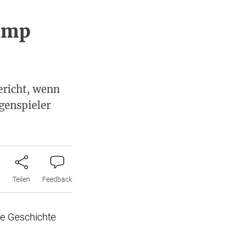
rump
ericht, wenn
egenspieler
n
Teilen
Feedback
ie Geschichte