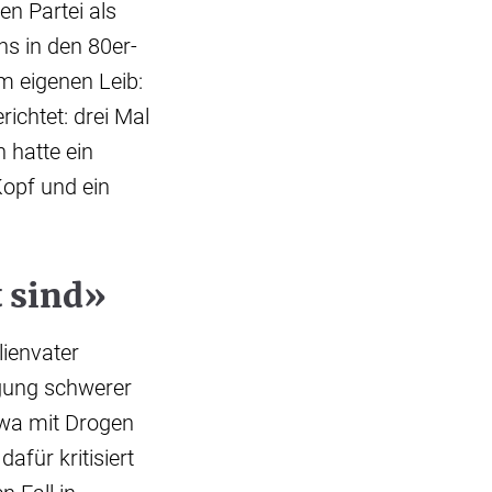
en Partei als
hs in den 80er-
m eigenen Leib:
ichtet: drei Mal
h hatte ein
opf und ein
t sind»
lienvater
lgung schwerer
wa mit Drogen
afür kritisiert