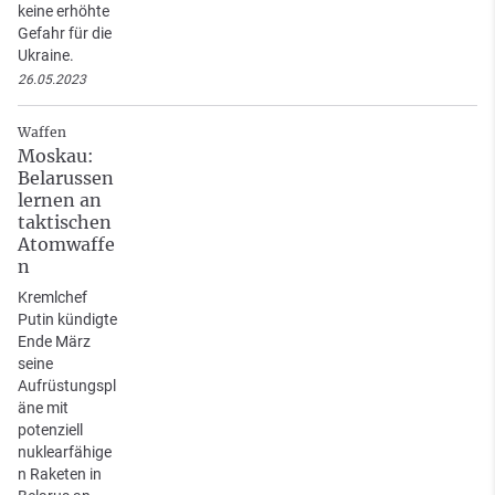
keine erhöhte
Gefahr für die
Ukraine.
26.05.2023
Waffen
Moskau:
Belarussen
lernen an
taktischen
Atomwaffe
n
Kremlchef
Putin kündigte
Ende März
seine
Aufrüstungspl
äne mit
potenziell
nuklearfähige
n Raketen in