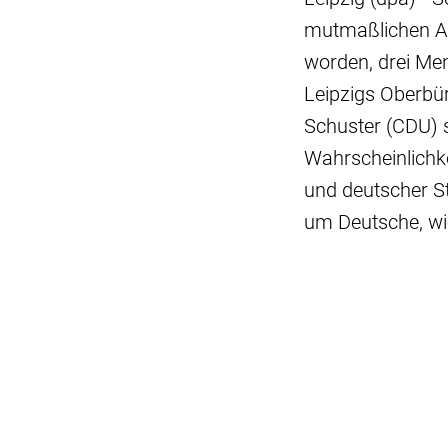
mutmaßlichen Amo
worden, drei Men
Leipzigs Oberbü
Schuster (CDU) 
Wahrscheinlichke
und deutscher St
um Deutsche, wie