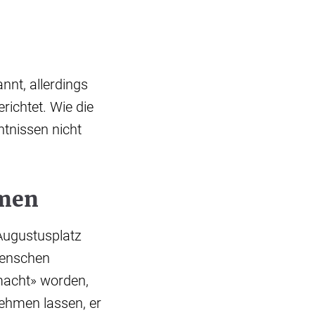
nt, allerdings
richtet. Wie die
ntnissen nicht
hmen
Augustusplatz
Menschen
emacht» worden,
nehmen lassen, er