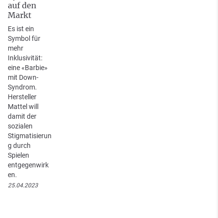
auf den
Markt
Es ist ein
Symbol für
mehr
Inklusivität:
eine «Barbie»
mit Down-
Syndrom.
Hersteller
Mattel will
damit der
sozialen
Stigmatisierun
g durch
Spielen
entgegenwirk
en.
25.04.2023