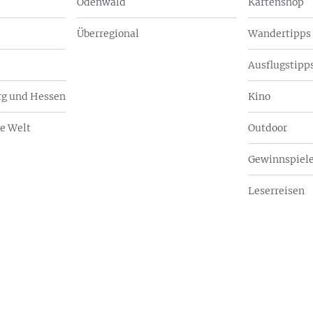
Odenwald
Kartenshop
Überregional
Wandertipps
Ausflugstipps
g und Hessen
Kino
e Welt
Outdoor
Gewinnspiel
Leserreisen