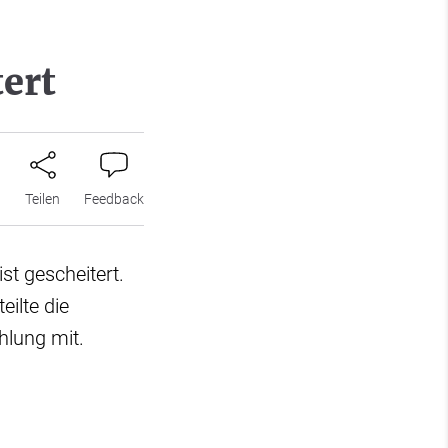
tert
n
Teilen
Feedback
ist gescheitert.
eilte die
lung mit.