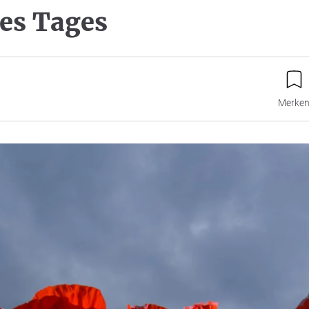
des Tages
Merke