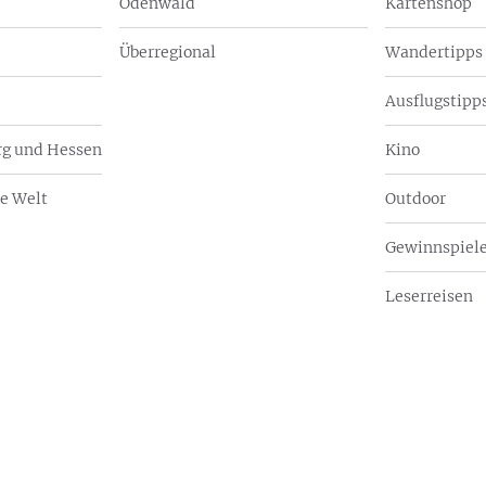
Odenwald
Kartenshop
Überregional
Wandertipps
Ausflugstipps
g und Hessen
Kino
e Welt
Outdoor
Gewinnspiel
Leserreisen