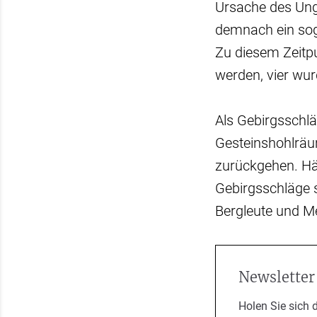
Ursache des Ung
demnach ein soge
Zu diesem Zeitpu
werden, vier wu
Als Gebirgsschlä
Gesteinshohlräum
zurückgehen. Hä
Gebirgsschläge s
Bergleute und M
Newsletter
Holen Sie sich 