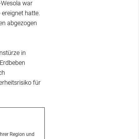
e-Wesola war
ereignet hatte.
nten abgezogen
nstürze in
e Erdbeben
ch
rheitsrisiko für
Ihrer Region und