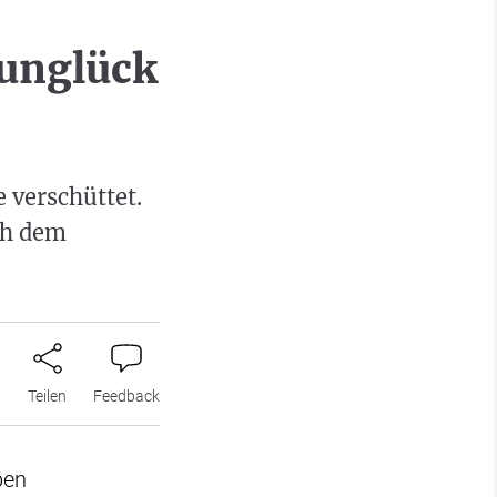
nunglück
 verschüttet.
ch dem
n
Teilen
Feedback
ben