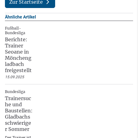
Zur Startseite
Ähnliche Artikel
Fußball-
Bundesliga
Berichte:
Trainer
Seoane in
Möncheng
ladbach
freigestellt
15.09.2025
Bundesliga
Trainersuc
he und
Baustellen:
Gladbachs
schwierige
r Sommer
Der Trainer ist