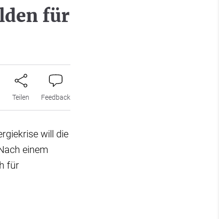
den für
n
Teilen
Feedback
giekrise will die
 Nach einem
h für