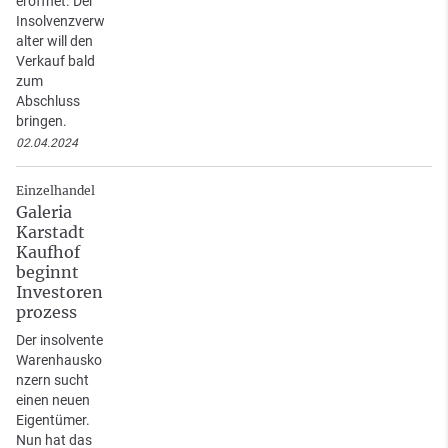
eröffnet. Der
Insolvenzverw
alter will den
Verkauf bald
zum
Abschluss
bringen.
02.04.2024
Einzelhandel
Galeria
Karstadt
Kaufhof
beginnt
Investoren
prozess
Der insolvente
Warenhausko
nzern sucht
einen neuen
Eigentümer.
Nun hat das