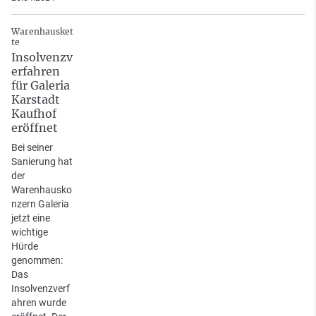
Warenhausket
te
Insolvenzv
erfahren
für Galeria
Karstadt
Kaufhof
eröffnet
Bei seiner
Sanierung hat
der
Warenhausko
nzern Galeria
jetzt eine
wichtige
Hürde
genommen:
Das
Insolvenzverf
ahren wurde