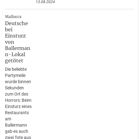
13.08.2024
Mallorca
Deutsche
bei
Einsturz
von
Ballerman
n-Lokal
getötet
Die beliebte
Partymeile
wurde binnen
Sekunden
zum Ort des
Horrors: Beim
Einsturz eines
Restaurants
am
Ballermann
gab es auch
zwei Tote aus