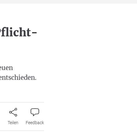
flicht-
neuen
entschieden.
n
Teilen
Feedback