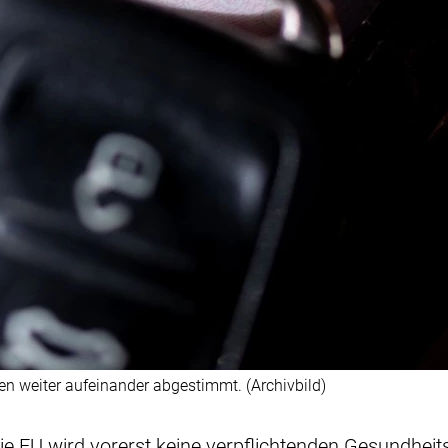
en weiter aufeinander abgestimmt. (Archivbild)
Die EU wird vorerst keine verpflichtenden Gesundhei