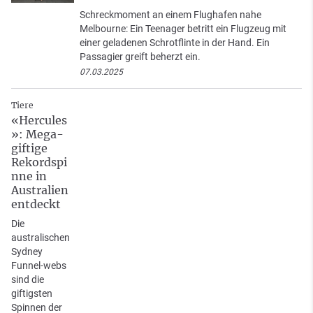
Schreckmoment an einem Flughafen nahe
Melbourne: Ein Teenager betritt ein Flugzeug mit
einer geladenen Schrotflinte in der Hand. Ein
Passagier greift beherzt ein.
07.03.2025
Tiere
«Hercules
»: Mega-
giftige
Rekordspi
nne in
Australien
entdeckt
Die
australischen
Sydney
Funnel-webs
sind die
giftigsten
Spinnen der