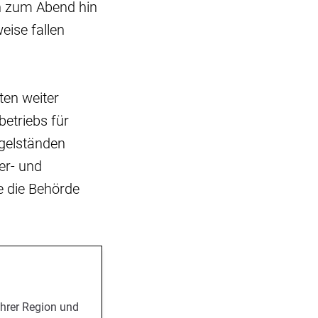
n zum Abend hin
ise fallen
ten weiter
etriebs für
gelständen
er- und
e die Behörde
Ihrer Region und