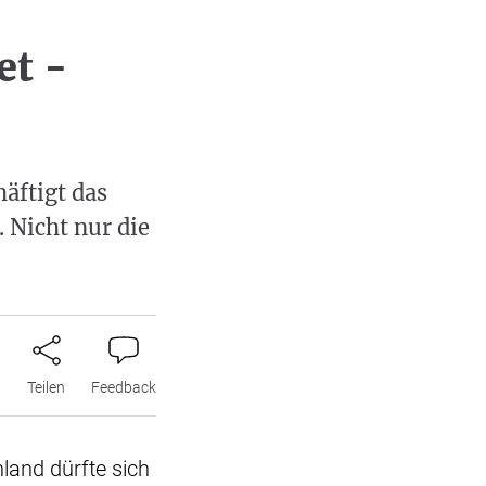
et -
äftigt das
 Nicht nur die
n
Teilen
Feedback
and dürfte sich