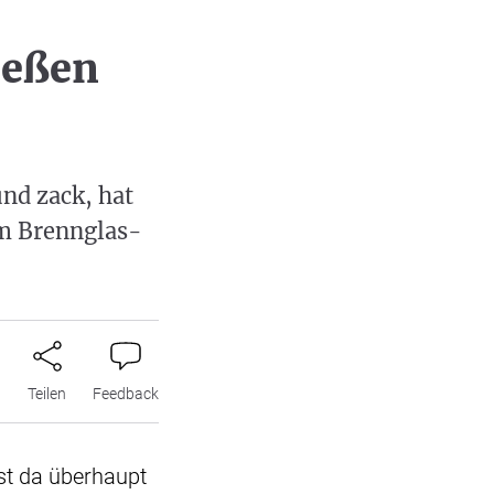
ießen
nd zack, hat
em Brennglas-
n
Teilen
Feedback
Ist da überhaupt