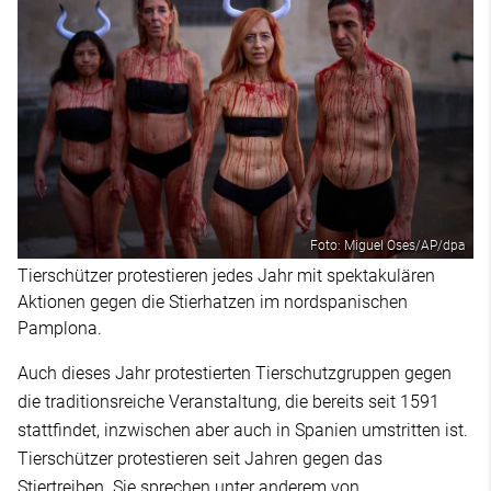
Foto: Miguel Oses/AP/dpa
Tierschützer protestieren jedes Jahr mit spektakulären
Aktionen gegen die Stierhatzen im nordspanischen
Pamplona.
Auch dieses Jahr protestierten Tierschutzgruppen gegen
die traditionsreiche Veranstaltung, die bereits seit 1591
stattfindet, inzwischen aber auch in Spanien umstritten ist.
Tierschützer protestieren seit Jahren gegen das
Stiertreiben. Sie sprechen unter anderem von