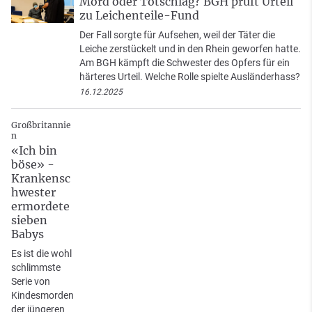
Mord oder Totschlag? BGH prüft Urteil
zu Leichenteile-Fund
Der Fall sorgte für Aufsehen, weil der Täter die
Leiche zerstückelt und in den Rhein geworfen hatte.
Am BGH kämpft die Schwester des Opfers für ein
härteres Urteil. Welche Rolle spielte Ausländerhass?
16.12.2025
Großbritannie
n
«Ich bin
böse» -
Krankensc
hwester
ermordete
sieben
Babys
Es ist die wohl
schlimmste
Serie von
Kindesmorden
der jüngeren